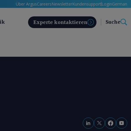
Über Argus
Careers
Newsletter
Kundensupport
Login
German
ik
Suche
Experte kontaktieren