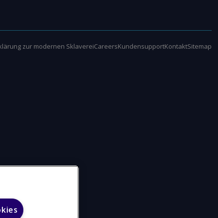
klärung zur modernen Sklaverei
Careers
Kundensupport
Kontakt
Sitemap
okies