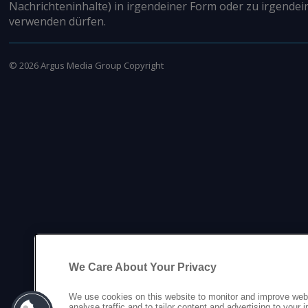
Nachrichteninhalte) in irgendeiner Form oder zu irgendei
verwenden dürfen.
©
2026
Argus Media Group Copyright
We Care About Your Privacy
We use cookies on this website to monitor and improve web
analyse traffic and to tailor content and advertising to your 