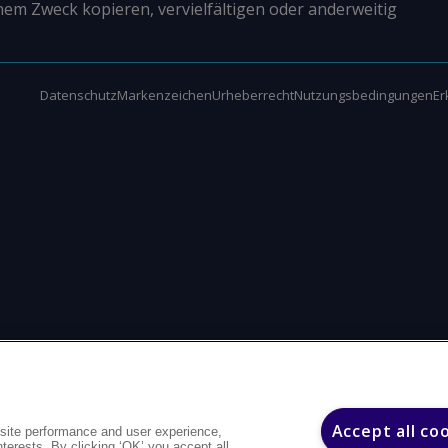
nem Zweck kopieren, vervielfältigen oder anderweitig
Datenschutz
Markenzeichen
Urheberrecht
Nutzungsbedingungen
Er
Accept all co
site performance and user experience,
interests. By clicking ‘OK’ you accept all