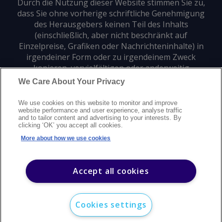
Durch die Nutzung dieser Website stimmen Sie zu,
dass Sie ohne vorherige schriftliche Genehmigung
des Herausgebers keinen Teil des Inhalts
(einschließlich, aber nicht beschränkt auf
Einzelpreise, Grafiken oder Nachrichteninhalte) in
irgendeiner Form oder zu irgendeinem Zweck
kopieren, vervielfältigen oder anderweitig
verwenden dürfen.
We Care About Your Privacy
We use cookies on this website to monitor and improve
Datenschutz
Markenzeichen
Urheberrecht
website performance and user experience, analyse traffic
and to tailor content and advertising to your interests. By
Nutzungsbedingungen
Erklärung zur modernen Sklaverei
clicking ‘OK’ you accept all cookies.
Careers
Kundensupport
Kontakt
Sitemap
More about how we use cookies
©
2026
Argus Media Group Copyright
Accept all cookies
Cookies settings