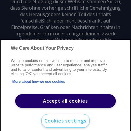
Durch die Nutzung dieser Website stimmen Sie zu,
dass Sie ohne vorherige schriftliche Genehmigung
des Herausgebers keinen Teil des Inhalts
(einschließlich, aber nicht beschränkt auf
Einzelpreise, Grafiken oder Nachrichteninhalte) in
irgendeiner Form oder zu irgendeinem Zweck
kopieren, vervielfältigen oder anderweitig
verwenden dürfen.
We Care About Your Privacy
We use cookies on this website to monitor and improve
Datenschutz
Markenzeichen
Urheberrecht
website performance and user experience, analyse traffic
and to tailor content and advertising to your interests. By
Nutzungsbedingungen
Erklärung zur modernen Sklaverei
clicking ‘OK’ you accept all cookies.
Careers
Kundensupport
Kontakt
Sitemap
More about how we use cookies
©
2026
Argus Media Group Copyright
Accept all cookies
Cookies settings