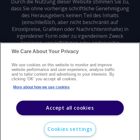
Durch die Nutzung dieser Website stimmen Sie zu,
dass Sie ohne vorherige schriftliche Genehmigung
des Herausgebers keinen Teil des Inhalts
(einschließlich, aber nicht beschränkt auf
Einzelpreise, Grafiken oder Nachrichteninhalte) in
irgendeiner Form oder zu irgendeinem Zweck
kopieren, vervielfältigen oder anderweitig
verwenden dürfen.
We Care About Your Privacy
We use cookies on this website to monitor and improve
Datenschutz
Markenzeichen
Urheberrecht
website performance and user experience, analyse traffic
and to tailor content and advertising to your interests. By
Nutzungsbedingungen
Erklärung zur modernen Sklaverei
clicking ‘OK’ you accept all cookies.
Careers
Kundensupport
Kontakt
Sitemap
More about how we use cookies
©
2026
Argus Media Group Copyright
Accept all cookies
Cookies settings