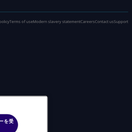
policy
Terms of use
Modern slavery statement
Careers
Contact us
Support
ーを受