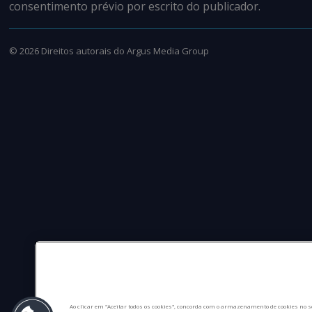
consentimento prévio por escrito do publicador.
©
2026
Direitos autorais do Argus Media Group
Ao clicar em "Aceitar todos os cookies", concorda com o armazenamento de cookies no s