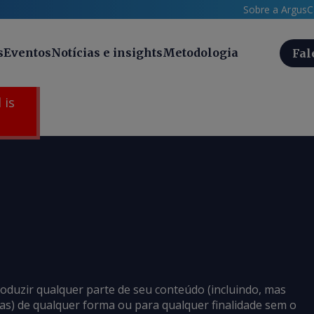
Sobre a Argus
C
s
Eventos
Notícias e insights
Metodologia
Fal
 is
roduzir qualquer parte de seu conteúdo (incluindo, mas
cias) de qualquer forma ou para qualquer finalidade sem o