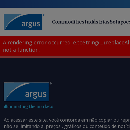
Commodities
Indústrias
Soluçõe
A rendering error occurred:
e.toString(...).replaceAll
not a function
.
illuminating the markets
Ao acessar este site, você concorda em não copiar ou rep
não se limitando a, preços , gráficos ou conteúdo de notí