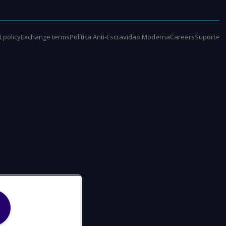
 policy
Exchange terms
Política Anti-Escravidão Moderna
Careers
Suporte