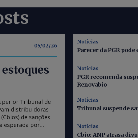
osts
Notícias
05/02/26
Parecer da PGR pode 
 estoques
Notícias
PGR recomenda suspe
Renovabio
Notícias
uperior Tribunal de
Tribunal suspende s
avam distribuidoras
(Cbios) de sanções
da esperada por
Notícias
ados sobre os preços.
Cbio: ANP atrasa divu