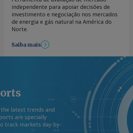
as no Renovabio, 61
independente para apoiar decisões de
os devidos de ciclos
investimento e negociação nos mercados
sas enquadradas
de energia e gás natural na América do
ano com 29 nomes. A
Norte.
 contribuiu para
m 2025 para 82pc,
Saiba mais
ltado foi comemorado
iado como tímido,
 que endureceram a
dados da ANP
m processo judicial
ado, sendo que
ports
posentados abaixo do
(Lei nº 13.576/2017).
io em 2025, de
 the latest trends and
limita avanço de preço
orts are specially
 próximas semanas
to track markets day-by-
oncretos da decisão