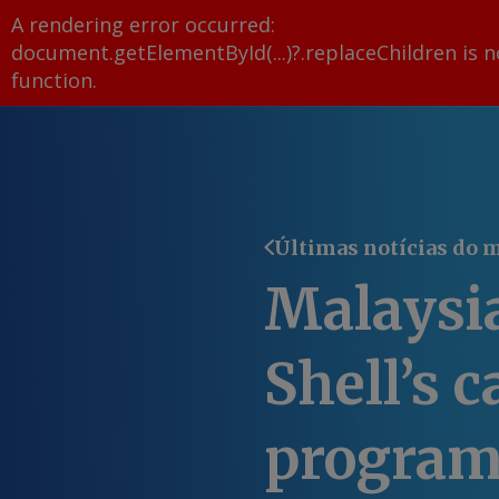
A rendering error occurred:
document.getElementById(...)?.replaceChildren is n
function
.
Últimas notícias do 
Malaysia
Shell’s 
progra