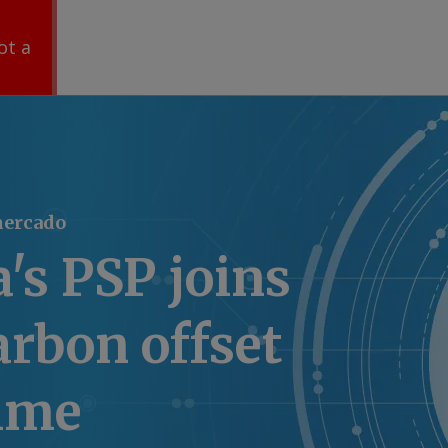
ot a
mercado
's PSP joins
carbon offset
mme