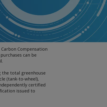
l's Carbon Compensation
l purchases can be
l.
g the total greenhouse
le (tank-to-wheel),
independently certified
fication issued to