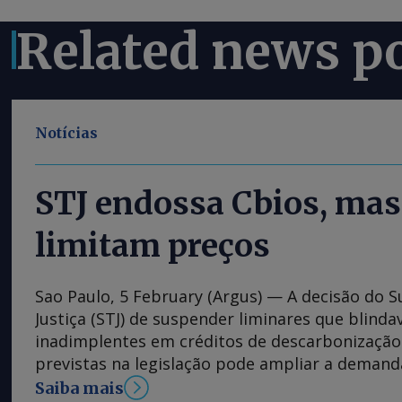
Related news p
Notícias
STJ endossa Cbios, mas
limitam preços
Sao Paulo, 5 February (Argus) — A decisão do S
Justiça (STJ) de suspender liminares que blind
inadimplentes em créditos de descarbonização 
previstas na legislação pode ampliar a deman
títulos no ciclo de 2026, mas com efeitos limit
Saiba mais