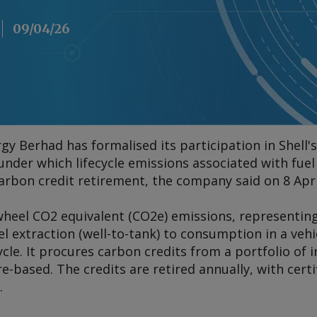
09/04/26
gy Berhad has formalised its participation in Shel
nder which lifecycle emissions associated with fue
bon credit retirement, the company said on 8 Apri
-wheel CO2 equivalent (CO2e) emissions, representin
 extraction (well-to-tank) to consumption in a vehic
ycle. It procures carbon credits from a portfolio of 
e-based. The credits are retired annually, with certi
.