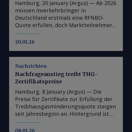
Hamburg, 20 January (Argus) — Ab 2026
müssen Inverkehrbringer in
Deutschland erstmals eine RFNBO-
Quote erfüllen, doch Marktteilnehmer
rechnen aufgrund der geringen
Produktverfügbarkeit damit, dass die
20.01.26
meisten Unternehmen diese Quote
nicht erfüllen werden. Langfristig
könnten neue Projekte und
Nachrichten
regulatorische Impulse dennoch
Nachfrageanstieg treibt THG-
Bewegung in den eFuel-Markt bringen.
Zertifikatspreise
Die Bundesregierung hat am 10.
Dezember im Rahmen der RED III neben
Hamburg, 8 January (Argus) — Die
der Anpassung der THG-Quote auch die
Preise für Zertifikate zur Erfüllung der
Einführung eines Mindestmandats für
Treibhausgasminderungsquote steigen
erneuerbare Kraftstoffe nicht-biogenen
seit Jahresbeginn an. Hintergrund ist
Ursprungs (RFNBO) beschlossen,
die Rückkehr großer Verpflichteter auf
welche durch das Inverkehrbringen von
den Markt. Seit dem 2. Januar ist der
08.01.26