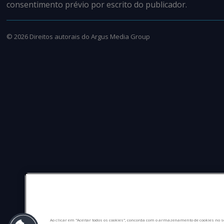
consentimento prévio por escrito do publicador.
©
2026
Direitos autorais do Argus Media Group
Ao clicar em "Aceitar todos os cookies", concorda com o armazenamento de cookies no s