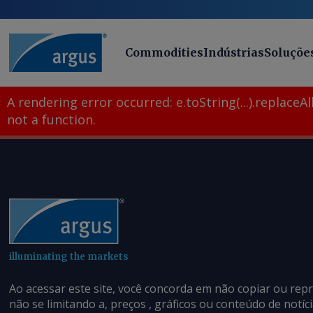
Commodities
Indústrias
Soluçõe
A rendering error occurred:
e.toString(...).replaceAll
not a function
.
illuminating the markets
Ao acessar este site, você concorda em não copiar ou rep
não se limitando a, preços , gráficos ou conteúdo de notí