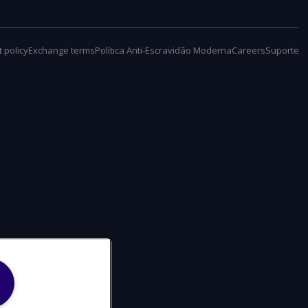
 policy
Exchange terms
Política Anti-Escravidão Moderna
Careers
Suporte