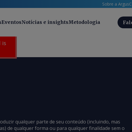
Sobre a Argus
C
s
Eventos
Notícias e insights
Metodologia
Fal
 is
roduzir qualquer parte de seu conteúdo (incluindo, mas
cias) de qualquer forma ou para qualquer finalidade sem o