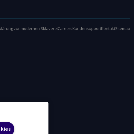
klärung zur modernen Sklaverei
Careers
Kundensupport
Kontakt
Sitemap
okies