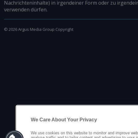
Nachrichteninhalte) in irgendeiner Form oder zu irgendei
verwenden dürfen.
©
2026
Argus Media Group Copyright
We Care About Your Privacy
We use cookies on this website to monitor and improve web
analyse traffic and to tailor content and advertising to your 