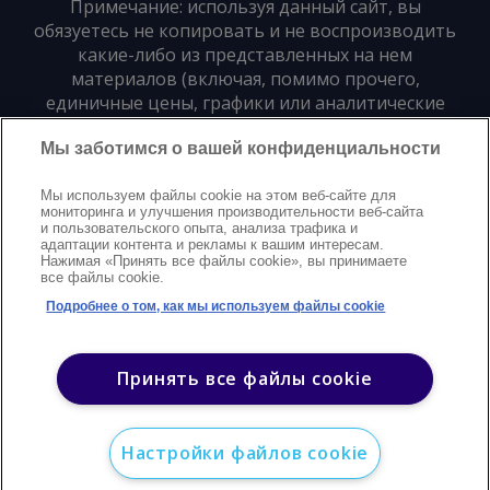
Примечание: используя данный сайт, вы
обязуетесь не копировать и не воспроизводить
какие-либо из представленных на нем
материалов (включая, помимо прочего,
единичные цены, графики или аналитические
материалы) в любой форме и для любых целей
Мы заботимся о вашей конфиденциальности
без предварительного письменного согласия
издателя
Мы используем файлы cookie на этом веб-сайте для
мониторинга и улучшения производительности веб-сайта
и пользовательского опыта, анализа трафика и
Политика конфиденциальности
Trademarks
адаптации контента и рекламы к вашим интересам.
Нажимая «Принять все файлы cookie», вы принимаете
Защита авторских прав
Условия
Modern Slavery Statement
все файлы cookie.
Поддержка
Контакты
Подробнее о том, как мы используем файлы cookie
©
2026
Argus. Все права защищены
Принять все файлы cookie
Настройки файлов cookie