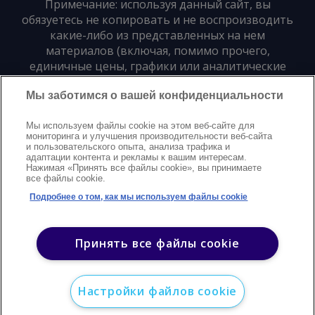
Примечание: используя данный сайт, вы
обязуетесь не копировать и не воспроизводить
какие-либо из представленных на нем
материалов (включая, помимо прочего,
единичные цены, графики или аналитические
материалы) в любой форме и для любых целей
Мы заботимся о вашей конфиденциальности
без предварительного письменного согласия
издателя
Мы используем файлы cookie на этом веб-сайте для
мониторинга и улучшения производительности веб-сайта
и пользовательского опыта, анализа трафика и
Политика конфиденциальности
Trademarks
адаптации контента и рекламы к вашим интересам.
Нажимая «Принять все файлы cookie», вы принимаете
Защита авторских прав
Условия
Modern Slavery Statement
все файлы cookie.
Поддержка
Контакты
Подробнее о том, как мы используем файлы cookie
©
2026
Argus. Все права защищены
Принять все файлы cookie
Настройки файлов cookie