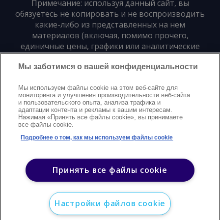
Примечание: используя данный сайт, вы
обязуетесь не копировать и не воспроизводить
какие-либо из представленных на нем
материалов (включая, помимо прочего,
единичные цены, графики или аналитические
материалы) в любой форме и для любых целей
Мы заботимся о вашей конфиденциальности
без предварительного письменного согласия
издателя
Мы используем файлы cookie на этом веб-сайте для
мониторинга и улучшения производительности веб-сайта
и пользовательского опыта, анализа трафика и
Политика конфиденциальности
Trademarks
адаптации контента и рекламы к вашим интересам.
Нажимая «Принять все файлы cookie», вы принимаете
Защита авторских прав
Условия
Modern Slavery Statement
все файлы cookie.
Поддержка
Контакты
Подробнее о том, как мы используем файлы cookie
©
2026
Argus. Все права защищены
Принять все файлы cookie
Настройки файлов cookie