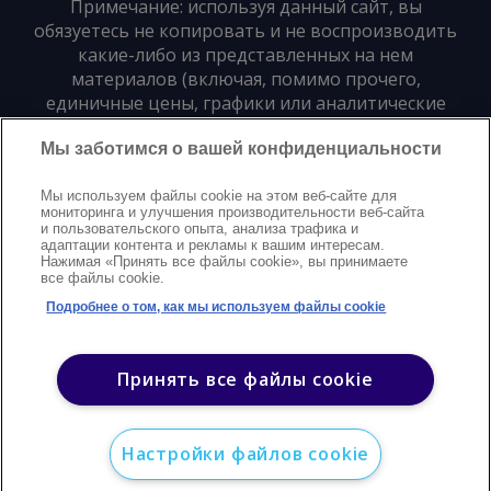
Примечание: используя данный сайт, вы
обязуетесь не копировать и не воспроизводить
какие-либо из представленных на нем
материалов (включая, помимо прочего,
единичные цены, графики или аналитические
материалы) в любой форме и для любых целей
Мы заботимся о вашей конфиденциальности
без предварительного письменного согласия
издателя
Мы используем файлы cookie на этом веб-сайте для
мониторинга и улучшения производительности веб-сайта
и пользовательского опыта, анализа трафика и
Политика конфиденциальности
Trademarks
адаптации контента и рекламы к вашим интересам.
Нажимая «Принять все файлы cookie», вы принимаете
Защита авторских прав
Условия
Modern Slavery Statement
все файлы cookie.
Поддержка
Контакты
Подробнее о том, как мы используем файлы cookie
©
2026
Argus. Все права защищены
Принять все файлы cookie
Настройки файлов cookie