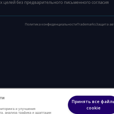
х целей без предварительного письменного согласия
Политика конфиденциальности
Trademarks
Защита ав
ти
Принять все файл
cookie
ниторинга и улучшения
та, анализа трафика и адаптации