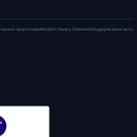
торских прав
Условия
Modern Slavery Statement
Поддержка
Контакты
ы