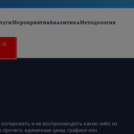
луги
Мероприятия
Аналитика
Методология
 is
е копировать и не воспроизводить какие-либо из
 прочего, единичные цены, графики или