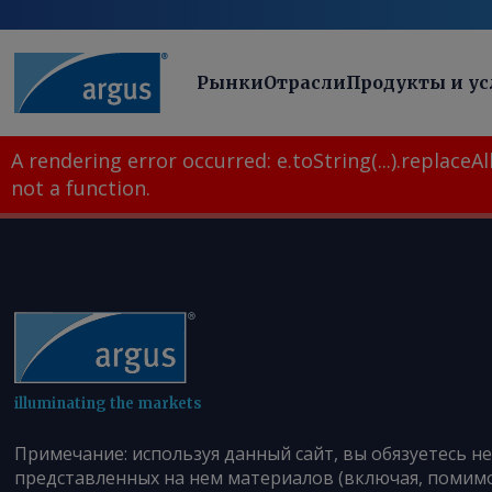
Рынки
Отрасли
Продукты и ус
A rendering error occurred:
e.toString(...).replaceAll
not a function
.
illuminating the markets
Примечание: используя данный сайт, вы обязуетесь н
представленных на нем материалов (включая, помимо