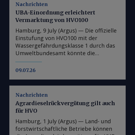
Nachrichten
UBA-Einordnung erleichtert
Vermarktung von HVO100
Hamburg, 9 July (Argus) — Die offizielle
Einstufung von HVO100 mit der
Wassergefährdungsklasse 1 durch das
Umweltbundesamt könnte die
Verfügbarkeit des Kraftstoffs an
Tankstellen in Deutschland erhöhen.
09.07.26
Marktteilnehmer erwarten, dass die
nun geschaffene Rechtssicherheit die
Einführung von HVO100 an weiteren
Nachrichten
Tankstellen erleichtern wird. Das
Agrardieselrückvergütung gilt auch
Umbweltbundesamt (UBA) hat HVO100
für HVO
in der Rigoletto-Datenbank unter der
Eintragsnummer 9166 mit der
Hamburg, 1 July (Argus) — Land- und
Wassergefährungsklasse (WGK) 1
forstwirtschaftliche Betriebe können