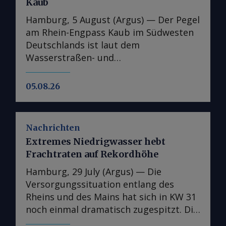
Kaub
Hamburg, 5 August (Argus) — Der Pegel
am Rhein-Engpass Kaub im Südwesten
Deutschlands ist laut dem
Wasserstraßen- und
Schifffahrtsinformationsdienst Elwis
auf den niedrigsten jemals gemessenen
05.08.26
Stand gefallen. Dies unterstreicht die
Schwere der jüngsten
Niedrigwasserperiode auf Europas
Nachrichten
wichtigster Binnenwasserstraße. Der
Extremes Niedrigwasser hebt
Pegel bei Kaub, der den Zugang vom
Frachtraten auf Rekordhöhe
Handelszentrum Amsterdam-
Rotterdam-Antwerpen (ARA) zu Zielen
Hamburg, 29 July (Argus) — Die
am Oberrhein wie Karlsruhe und Basel
Versorgungssituation entlang des
sowie über den Main nach Frankfurt
Rheins und des Mains hat sich in KW 31
ermöglicht, sank am 5. August auf 23
noch einmal dramatisch zugespitzt. Die
cm und soll laut Elwis bis zum
entsprechend stark gestiegenen