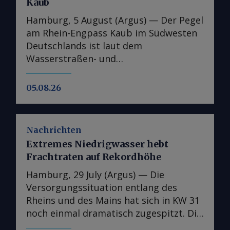
Kaub
Hamburg, 5 August (Argus) — Der Pegel
am Rhein-Engpass Kaub im Südwesten
Deutschlands ist laut dem
Wasserstraßen- und
Schifffahrtsinformationsdienst Elwis
auf den niedrigsten jemals gemessenen
05.08.26
Stand gefallen. Dies unterstreicht die
Schwere der jüngsten
Niedrigwasserperiode auf Europas
Nachrichten
wichtigster Binnenwasserstraße. Der
Extremes Niedrigwasser hebt
Pegel bei Kaub, der den Zugang vom
Frachtraten auf Rekordhöhe
Handelszentrum Amsterdam-
Rotterdam-Antwerpen (ARA) zu Zielen
Hamburg, 29 July (Argus) — Die
am Oberrhein wie Karlsruhe und Basel
Versorgungssituation entlang des
sowie über den Main nach Frankfurt
Rheins und des Mains hat sich in KW 31
ermöglicht, sank am 5. August auf 23
noch einmal dramatisch zugespitzt. Die
cm und soll laut Elwis bis zum
entsprechend stark gestiegenen