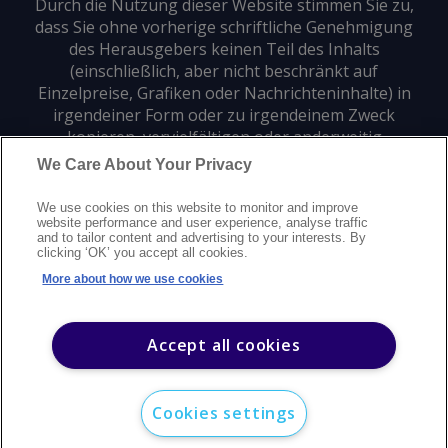
Durch die Nutzung dieser Website stimmen Sie zu,
dass Sie ohne vorherige schriftliche Genehmigung
des Herausgebers keinen Teil des Inhalts
(einschließlich, aber nicht beschränkt auf
Einzelpreise, Grafiken oder Nachrichteninhalte) in
irgendeiner Form oder zu irgendeinem Zweck
kopieren, vervielfältigen oder anderweitig
verwenden dürfen.
We Care About Your Privacy
We use cookies on this website to monitor and improve
Datenschutz
Markenzeichen
Urheberrecht
website performance and user experience, analyse traffic
and to tailor content and advertising to your interests. By
Nutzungsbedingungen
Erklärung zur modernen Sklaverei
clicking ‘OK’ you accept all cookies.
Careers
Kundensupport
Kontakt
Sitemap
More about how we use cookies
©
2026
Argus Media Group Copyright
Accept all cookies
Cookies settings