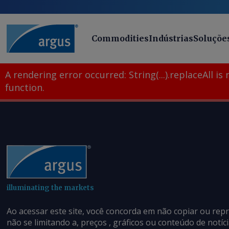
Commodities
Indústrias
Soluçõe
A rendering error occurred:
String(...).replaceAll is
function
.
illuminating the markets
Ao acessar este site, você concorda em não copiar ou rep
não se limitando a, preços , gráficos ou conteúdo de notí