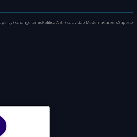
 policy
Exchange terms
Política Anti-Escravidão Moderna
Careers
Suporte