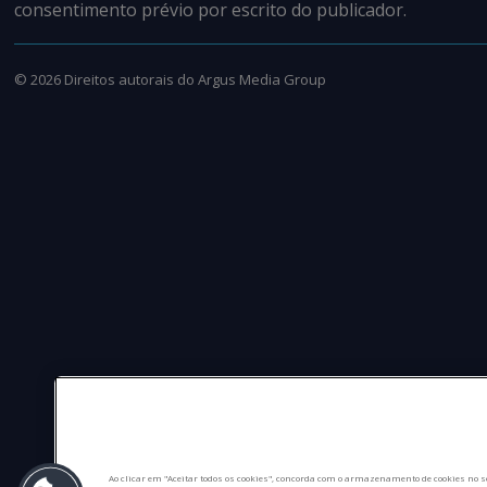
consentimento prévio por escrito do publicador.
©
2026
Direitos autorais do Argus Media Group
Ao clicar em "Aceitar todos os cookies", concorda com o armazenamento de cookies no s