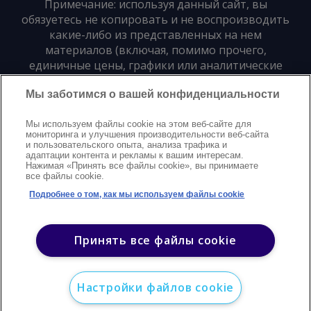
Примечание: используя данный сайт, вы
обязуетесь не копировать и не воспроизводить
какие-либо из представленных на нем
материалов (включая, помимо прочего,
единичные цены, графики или аналитические
материалы) в любой форме и для любых целей
Мы заботимся о вашей конфиденциальности
без предварительного письменного согласия
издателя
Мы используем файлы cookie на этом веб-сайте для
мониторинга и улучшения производительности веб-сайта
и пользовательского опыта, анализа трафика и
Политика конфиденциальности
Trademarks
адаптации контента и рекламы к вашим интересам.
Нажимая «Принять все файлы cookie», вы принимаете
Защита авторских прав
Условия
Modern Slavery Statement
все файлы cookie.
Поддержка
Контакты
Подробнее о том, как мы используем файлы cookie
©
2026
Argus. Все права защищены
Принять все файлы cookie
Настройки файлов cookie