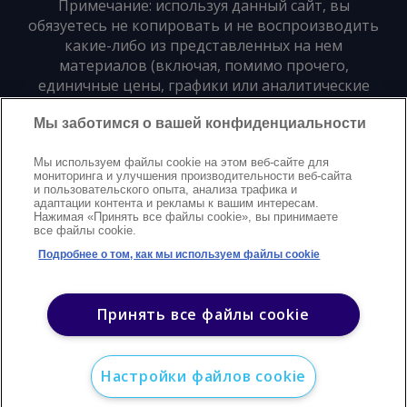
Примечание: используя данный сайт, вы
обязуетесь не копировать и не воспроизводить
какие-либо из представленных на нем
материалов (включая, помимо прочего,
единичные цены, графики или аналитические
материалы) в любой форме и для любых целей
Мы заботимся о вашей конфиденциальности
без предварительного письменного согласия
издателя
Мы используем файлы cookie на этом веб-сайте для
мониторинга и улучшения производительности веб-сайта
и пользовательского опыта, анализа трафика и
Политика конфиденциальности
Trademarks
адаптации контента и рекламы к вашим интересам.
Нажимая «Принять все файлы cookie», вы принимаете
Защита авторских прав
Условия
Modern Slavery Statement
все файлы cookie.
Поддержка
Контакты
Подробнее о том, как мы используем файлы cookie
©
2026
Argus. Все права защищены
Принять все файлы cookie
Настройки файлов cookie