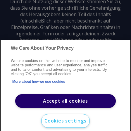
Durch die Nutzung dieser Website stimmen Sie zu,
dass Sie ohne vorherige schriftliche Genehmigung
des Herausgebers keinen Teil des Inhalts
(einschließlich, aber nicht beschränkt auf
Einzelpreise, Grafiken oder Nachrichteninhalte) in
irgendeiner Form oder zu irgendeinem Zweck
kopieren, vervielfältigen oder anderweitig
verwenden dürfen.
We Care About Your Privacy
We use cookies on this website to monitor and improve
Datenschutz
Markenzeichen
Urheberrecht
website performance and user experience, analyse traffic
and to tailor content and advertising to your interests. By
Nutzungsbedingungen
Erklärung zur modernen Sklaverei
clicking ‘OK’ you accept all cookies.
Careers
Kundensupport
Kontakt
Sitemap
More about how we use cookies
©
2026
Argus Media Group Copyright
Accept all cookies
Cookies settings