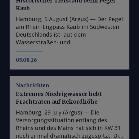
Historischer Tiefstand beim Pegel
Kaub
Hamburg, 5 August (Argus) — Der Pegel
am Rhein-Engpass Kaub im Südwesten
Deutschlands ist laut dem
Wasserstraßen- und
Schifffahrtsinformationsdienst Elwis
auf den niedrigsten jemals gemessenen
05.08.26
Stand gefallen. Dies unterstreicht die
Schwere der jüngsten
Niedrigwasserperiode auf Europas
Nachrichten
wichtigster Binnenwasserstraße. Der
Extremes Niedrigwasser hebt
Pegel bei Kaub, der den Zugang vom
Frachtraten auf Rekordhöhe
Handelszentrum Amsterdam-
Rotterdam-Antwerpen (ARA) zu Zielen
Hamburg, 29 July (Argus) — Die
am Oberrhein wie Karlsruhe und Basel
Versorgungssituation entlang des
sowie über den Main nach Frankfurt
Rheins und des Mains hat sich in KW 31
ermöglicht, sank am 5. August auf 23
noch einmal dramatisch zugespitzt. Die