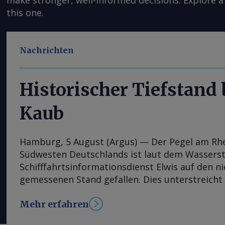
make stronger, well-informed decisions. Explore a 
this one.
Nachrichten
Historischer Tiefstand
Kaub
Hamburg, 5 August (Argus) — Der Pegel am Rh
Südwesten Deutschlands ist laut dem Wassers
Schifffahrtsinformationsdienst Elwis auf den n
gemessenen Stand gefallen. Dies unterstreicht
jüngsten Niedrigwasserperiode auf Europas wi
Mehr erfahren
Binnenwasserstraße. Der Pegel bei Kaub, der 
Handelszentrum Amsterdam-Rotterdam-Antwerp