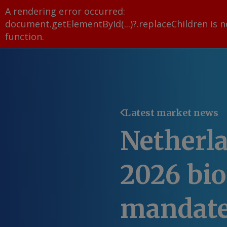
A rendering error occurred:
document.getElementById(...)?.replaceChildren is n
function
.
Latest market news
Netherla
2026 bi
mandat