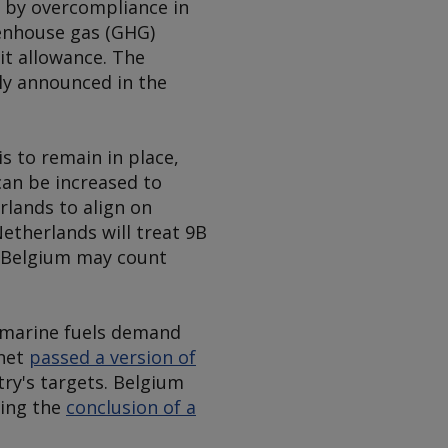
led by overcompliance in
eenhouse gas (GHG)
it allowance. The
ly announced in the
s to remain in place,
can be increased to
rlands to align on
etherlands will treat 9B
 Belgium may count
e marine fuels demand
inet
passed a version of
ry's targets. Belgium
wing the
conclusion of a