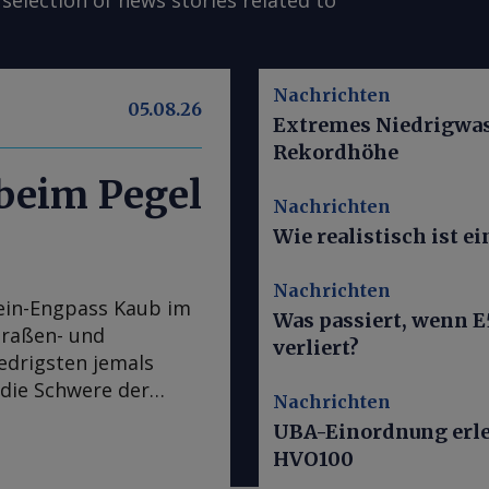
selection of news stories related to
Nachrichten
05.08.26
Extremes Niedrigwass
Rekordhöhe
 beim Pegel
Nachrichten
Wie realistisch ist 
Nachrichten
ein-Engpass Kaub im
Was passiert, wenn E
traßen- und
verliert?
iedrigsten jemals
 die Schwere der
Nachrichten
chtigster
UBA-Einordnung erle
den Zugang vom
HVO100
en (ARA) zu Zielen