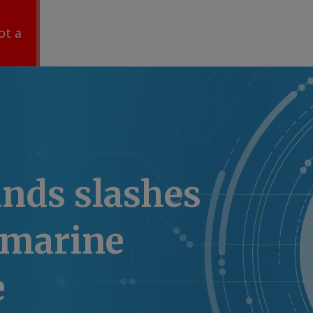
ot a
nds slashes
omarine
e