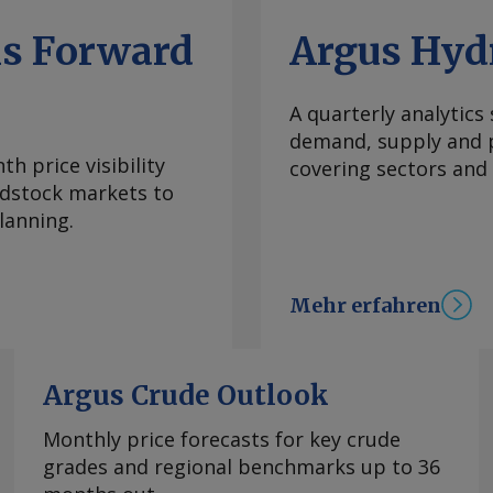
ber den Main nach
 cm und soll laut
ls Forward
Argus Hyd
m fallen. Damit
gsbeschränkungen für
A quarterly analytics
Ein Reeder erklärte,
demand, supply and p
on 1.200 t derzeit
h price visibility
covering sectors and
e nach Karlsruhe fünf
eedstock markets to
ierte Schiffe, die
lanning.
Tiefgang fahren
gaben von Reedern
 überwiegend auf
Mehr erfahren
ditionelle
cht mehr abbildet.
potraten seit
Argus Crude Outlook
stände kaum noch
ss selbst bei
Monthly price forecasts for key crude
n kommenden Tagen
grades and regional benchmarks up to 36
erzögert eintreten