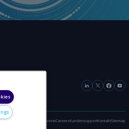
okies
ings
klärung zur modernen Sklaverei
Careers
Kundensupport
Kontakt
Sitemap