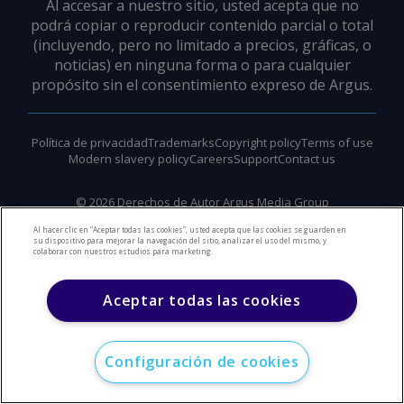
Al accesar a nuestro sitio, usted acepta que no
podrá copiar o reproducir contenido parcial o total
(incluyendo, pero no limitado a precios, gráficas, o
noticias) en ninguna forma o para cualquier
propósito sin el consentimiento expreso de Argus.
Política de privacidad
Trademarks
Copyright policy
Terms of use
Modern slavery policy
Careers
Support
Contact us
©
2026
Derechos de Autor Argus Media Group
Al hacer clic en “Aceptar todas las cookies”, usted acepta que las cookies se guarden en
su dispositivo para mejorar la navegación del sitio, analizar el uso del mismo, y
colaborar con nuestros estudios para marketing.
Aceptar todas las cookies
Configuración de cookies