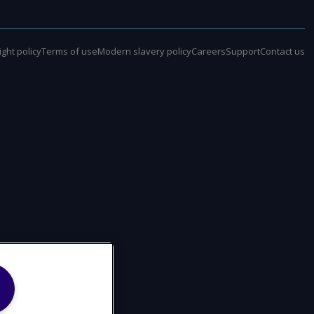
ght policy
Terms of use
Modern slavery policy
Careers
Support
Contact us