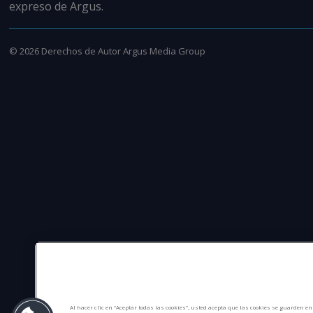
expreso de Argus.
©
2026
Derechos de Autor Argus Media Group
Al hacer clic en “Aceptar todas las cookies”, usted acepta que las cookies se guarden e