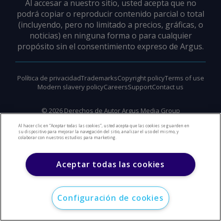
Al accesar a nuestro sitio, usted acepta que no
podrá copiar o reproducir contenido parcial o total
(incluyendo, pero no limitado a precios, gráficas, o
noticias) en ninguna forma o para cualquier
propósito sin el consentimiento expreso de Argus.
Política de privacidad
Trademarks
Copyright policy
Terms of use
Modern slavery policy
Careers
Support
Contact us
©
2026
Derechos de Autor Argus Media Group
Al hacer clic en “Aceptar todas las cookies”, usted acepta que las cookies se guarden en
su dispositivo para mejorar la navegación del sitio, analizar el uso del mismo, y
colaborar con nuestros estudios para marketing.
Aceptar todas las cookies
Configuración de cookies