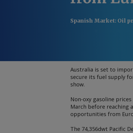
Spanish Market
:
Oil p
Australia is set to imp
secure its fuel supply 
show.
Non-oxy gasoline prices
March before reaching 
opportunities from Euro
The 74,356dwt
Pacific D