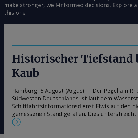
make stronger, well-informed decisions. Explore a 
this one.
Historischer Tiefstand
Kaub
Hamburg, 5 August (Argus) — Der Pegel am Rh
Südwesten Deutschlands ist laut dem Wassers
Schifffahrtsinformationsdienst Elwis auf den n
gemessenen Stand gefallen. Dies unterstreicht
jüngsten Niedrigwasserperiode auf Europas wi
Binnenwasserstraße. Der Pegel bei Kaub, der 
Handelszentrum Amsterdam-Rotterdam-Antwerp