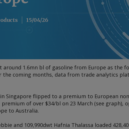
roducts
15/04/26
ort around 1.6mn bl of gasoline from Europe as the 
for the coming months, data from trade analytics pl
 in Singapore flipped to a premium to European non
a premium of over $34/bl on 23 March
(see graph)
, 
pe to Australia.
ebbie
and 109,990dwt
Hafnia Thalassa
loaded 428,400