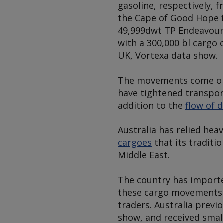
gasoline, respectively,
the Cape of Good Hope f
49,999dwt
TP Endeavou
with a 300,000 bl cargo 
UK, Vortexa data show.
The movements come on 
have tightened transport
addition to the
flow of 
Australia has relied hea
cargoes
that its traditio
Middle East.
The country has importe
these cargo movements a
traders. Australia previ
show, and received smal