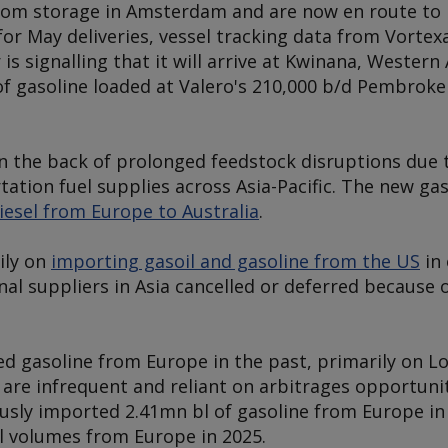
 from storage in Amsterdam and are now en route to 
or May deliveries, vessel tracking data from Vortex
r
is signalling that it will arrive at Kwinana, Western 
of gasoline loaded at Valero's 210,000 b/d Pembroke 
the back of prolonged feedstock disruptions due t
ation fuel supplies across Asia-Pacific. The new gaso
diesel from Europe to Australia
.
vily on
importing gasoil and gasoline from the US
in 
nal suppliers in Asia cancelled or deferred because o
d gasoline from Europe in the past, primarily on L
re infrequent and reliant on arbitrages opportuni
ously imported 2.41mn bl of gasoline from Europe in
l volumes from Europe in 2025.