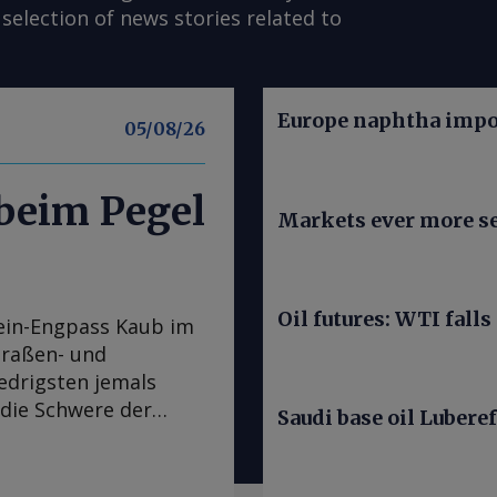
selection of news stories related to
Europe naphtha impor
05/08/26
 beim Pegel
Markets ever more se
Oil futures: WTI falls
ein-Engpass Kaub im
traßen- und
iedrigsten jemals
 die Schwere der
Saudi base oil Luberef
chtigster
den Zugang vom
en (ARA) zu Zielen