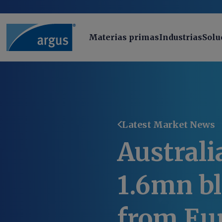
Materias primas
Industrias
Solu
Latest Market News
Australi
1.6mn bl
from Eu