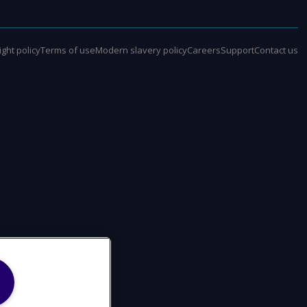
ght policy
Terms of use
Modern slavery policy
Careers
Support
Contact us