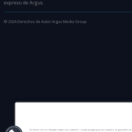
expreso de Argus.
©
2026
Derechos de Autor Argus Media Group
Al hacer clic en “Aceptar todas las cookies”, usted acepta que las cookies se guarden e