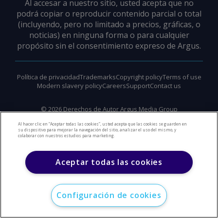
Al accesar a nuestro sitio, usted acepta que no
podrá copiar o reproducir contenido parcial o total
(incluyendo, pero no limitado a precios, gráficas, o
noticias) en ninguna forma o para cualquier
propósito sin el consentimiento expreso de Argus.
Política de privacidad
Trademarks
Copyright policy
Terms of use
Modern slavery policy
Careers
Support
Contact us
©
2026
Derechos de Autor Argus Media Group
Al hacer clic en “Aceptar todas las cookies”, usted acepta que las cookies se guarden en
su dispositivo para mejorar la navegación del sitio, analizar el uso del mismo, y
colaborar con nuestros estudios para marketing.
Aceptar todas las cookies
Configuración de cookies