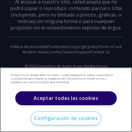
Al accesar a nuestro sitio, usted acepta que no
podrá copiar o reproducir contenido parcial o total
(incluyendo, pero no limitado a precios, gráficas, o
noticias) en ninguna forma o para cualquier
propósito sin el consentimiento expreso de Argus.
Política de privacidad
Trademarks
Copyright policy
Terms of use
Modern slavery policy
Careers
Support
Contact us
©
2026
Derechos de Autor Argus Media Group
Al hacer clic en “Aceptar todas las cookies”, usted acepta que las cookies se guarden en
su dispositivo para mejorar la navegación del sitio, analizar el uso del mismo, y
colaborar con nuestros estudios para marketing.
Aceptar todas las cookies
Configuración de cookies