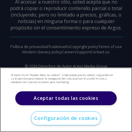
Al accesar a nuestro sitio, usted acepta que no
podrá copiar o reproducir contenido parcial o total
(incluyendo, pero no limitado a precios, gráficas, o
noticias) en ninguna forma o para cualquier
propósito sin el consentimiento expreso de Argus.
Política de privacidad
Trademarks
Copyright policy
Terms of use
Modern slavery policy
Careers
Support
Contact us
©
2026
Derechos de Autor Argus Media Group
Al hacer clic en “Aceptar todas las cookies”, usted acepta que las cookies se guarden en
su dispositivo para mejorar la navegación del sitio, analizar el uso del mismo, y
colaborar con nuestros estudios para marketing.
Aceptar todas las cookies
Configuración de cookies