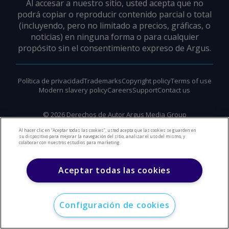
Al accesar a nuestro sitio, usted acepta que no
podrá copiar o reproducir contenido parcial o total
(incluyendo, pero no limitado a precios, gráficas, o
noticias) en ninguna forma o para cualquier
propósito sin el consentimiento expreso de Argus.
Política de privacidad
Trademarks
Copyright policy
Terms of use
Modern slavery policy
Careers
Support
Contact us
©
2026
Derechos de Autor Argus Media Group
Al hacer clic en “Aceptar todas las cookies”, usted acepta que las cookies se guarden en
su dispositivo para mejorar la navegación del sitio, analizar el uso del mismo, y
colaborar con nuestros estudios para marketing.
Aceptar todas las cookies
Configuración de cookies