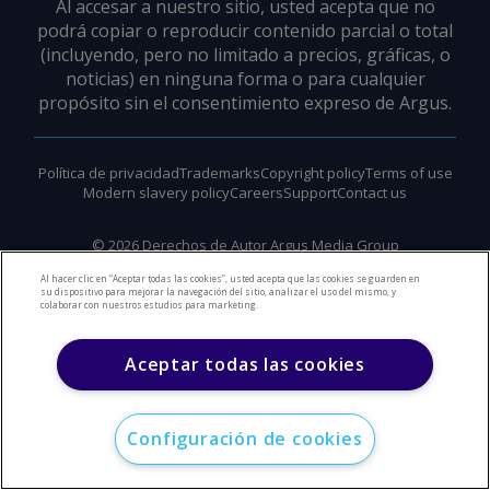
Al accesar a nuestro sitio, usted acepta que no
podrá copiar o reproducir contenido parcial o total
(incluyendo, pero no limitado a precios, gráficas, o
noticias) en ninguna forma o para cualquier
propósito sin el consentimiento expreso de Argus.
Política de privacidad
Trademarks
Copyright policy
Terms of use
Modern slavery policy
Careers
Support
Contact us
©
2026
Derechos de Autor Argus Media Group
Al hacer clic en “Aceptar todas las cookies”, usted acepta que las cookies se guarden en
su dispositivo para mejorar la navegación del sitio, analizar el uso del mismo, y
colaborar con nuestros estudios para marketing.
Aceptar todas las cookies
Configuración de cookies