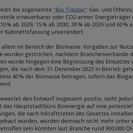
leibt die sogenannte
"Bio Treppe"
: Gas- und Ölhei
Anteile erneuerbarer oder CO2-armer Energieträger
10 % ab 2029, 15 % ab 2030, 30 % ab 2035 und 60 % a
r Kabinettsfassung unverändert.
 allem im Bereich der Biomasse. Vorgaben zur Nutz
ie wurden gestrichen, nachdem Branchenverbände d
n wurde hingegen eine Begrenzung des Einsatzes v
en, die nach dem 31. Dezember 2023 in Betrieb gehen
tens 40 % der Biomasse betragen, sofern das Biogas
wird.
ewertet den Entwurf insgesamt positiv, sieht jedoc
st das Hauptstadtbüro Bioenergie auf eine potenziel
ngen, die nach Inkrafttreten des Gesetzes installie
ngebaut wurden, würden demnach nicht mehr unter
 Betroffen sein könnten laut Branche rund 900.000 Ö