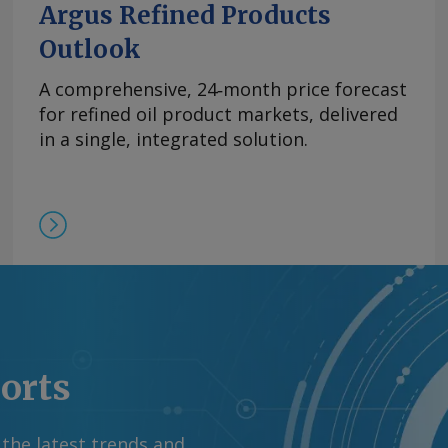
 up more crude for
Argus Refined Products
xtend a rapid
Outlook
month, Adnoc
rs worth about
A comprehensive, 24‑month price forecast
Adnoc's 9.6mn t/yr
for refined oil product markets, delivered
 added 32 tankers to
in a single, integrated solution.
 of an 80pc stake in
 request more
right © 2026. Argus
ports
 the latest trends and