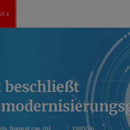
ot a
 beschließt
modernisierungsg
els, Natural gas, Oil
13/05/26