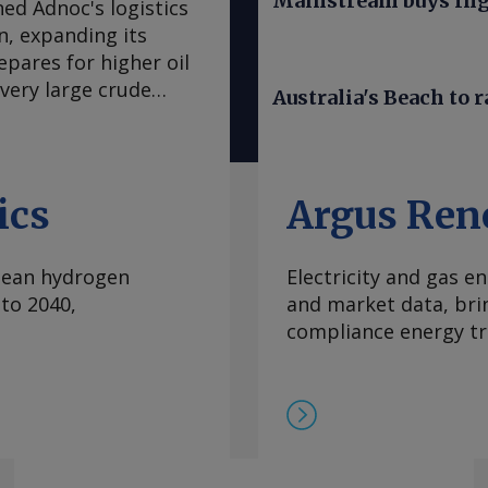
Mainstream buys Ing
ed Adnoc's logistics
n, expanding its
pares for higher oil
very large crude
Australia's Beach to r
nd 2mn bl of oil, and
ons will increase Adnoc
vessels and its gas
on the secondary
ics
Argus Ren
with two newbuild
to follow in the
clean hydrogen
Electricity and gas en
 Adnoc prepares for
to 2040,
and market data, bri
il production
compliance energy tr
the company greater
an conflict has
 and tightened tanker
 running from
ss of the strait
and the pipeline's