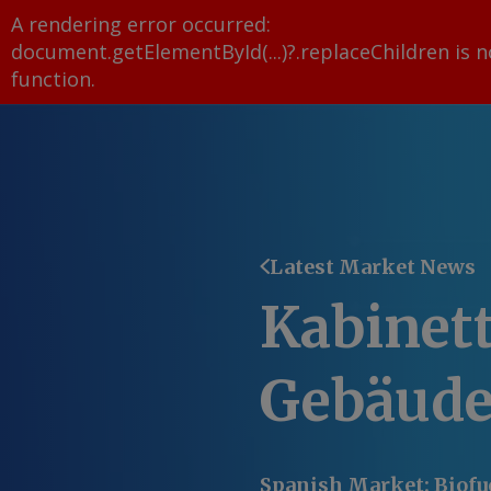
A rendering error occurred:
document.getElementById(...)?.replaceChildren is n
function
.
Latest Market News
Kabinett
Gebäude
Spanish Market
:
Biofu