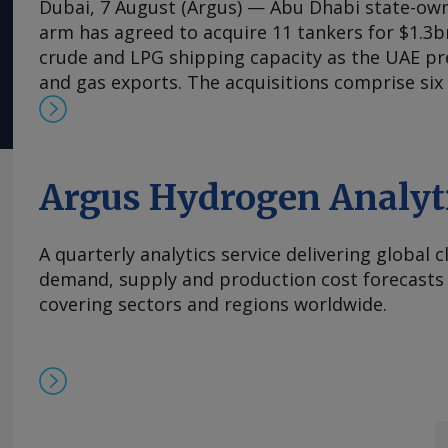
Dubai, 7 August (Argus) — Abu Dhabi state-own
arm has agreed to acquire 11 tankers for $1.3b
crude and LPG shipping capacity as the UAE pre
and gas exports. The acquisitions comprise six 
carriers (VLCCs), each capable of carrying arou
five very large gas carriers (VLGCs). The additi
Logistics and Services' crude tanker fleet to 14 
fleet to 12. Nine of the vessels were acquired 
Argus Hydrogen Analyt
market and are due for delivery this quarter, 
VLGCs acquired through a Chinese shipyard due 
A quarterly analytics service delivering global 
fourth quarter. The VLCC acquisitions come as
demand, supply and production cost forecasts 
higher crude exports, with the UAE targeting o
covering sectors and regions worldwide.
capacity of 5mn b/d by 2027. They could give 
control over deliveries at a time when the US-Ir
disrupted traffic through the strait of Hormuz
availability. Adnoc's 1.8mn b/d Adcop pipeline
Habshan to Fujairah has provided a partial bypa
since the war began. The company plans to exp