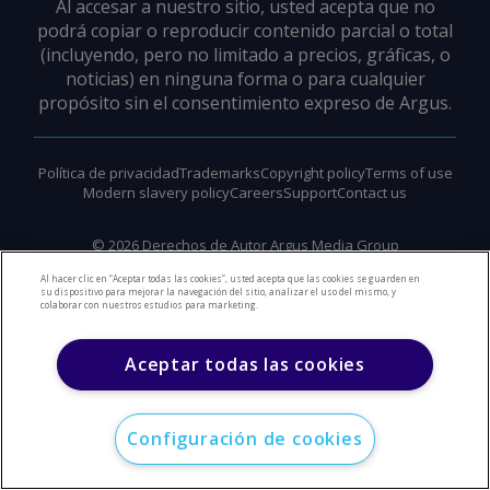
Al accesar a nuestro sitio, usted acepta que no
podrá copiar o reproducir contenido parcial o total
(incluyendo, pero no limitado a precios, gráficas, o
noticias) en ninguna forma o para cualquier
propósito sin el consentimiento expreso de Argus.
Política de privacidad
Trademarks
Copyright policy
Terms of use
Modern slavery policy
Careers
Support
Contact us
©
2026
Derechos de Autor Argus Media Group
Al hacer clic en “Aceptar todas las cookies”, usted acepta que las cookies se guarden en
su dispositivo para mejorar la navegación del sitio, analizar el uso del mismo, y
colaborar con nuestros estudios para marketing.
Aceptar todas las cookies
Configuración de cookies