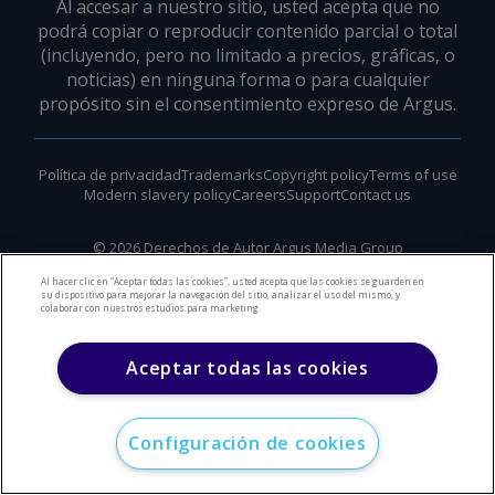
Al accesar a nuestro sitio, usted acepta que no
podrá copiar o reproducir contenido parcial o total
(incluyendo, pero no limitado a precios, gráficas, o
noticias) en ninguna forma o para cualquier
propósito sin el consentimiento expreso de Argus.
Política de privacidad
Trademarks
Copyright policy
Terms of use
Modern slavery policy
Careers
Support
Contact us
©
2026
Derechos de Autor Argus Media Group
Al hacer clic en “Aceptar todas las cookies”, usted acepta que las cookies se guarden en
su dispositivo para mejorar la navegación del sitio, analizar el uso del mismo, y
colaborar con nuestros estudios para marketing.
Aceptar todas las cookies
Configuración de cookies