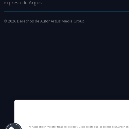
expreso de Argus.
©
2026
Derechos de Autor Argus Media Group
Al hacer clic en “Aceptar todas las cookies”, usted acepta que las cookies se guarden e