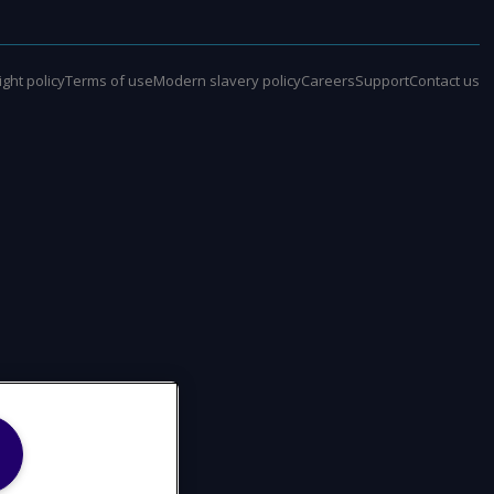
ght policy
Terms of use
Modern slavery policy
Careers
Support
Contact us