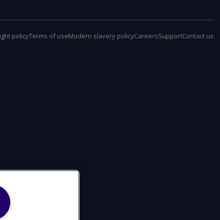
ght policy
Terms of use
Modern slavery policy
Careers
Support
Contact us