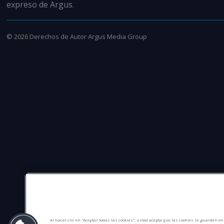
expreso de Argus.
©
2026
Derechos de Autor Argus Media Group
Al hacer clic en “Aceptar todas las cookies”, usted acepta que las cookies se guarden e