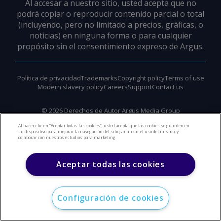
Al accesar a nuestro sitio, usted acepta que no
podrá copiar o reproducir contenido parcial o total
(incluyendo, pero no limitado a precios, gráficas, o
noticias) en ninguna forma o para cualquier
propósito sin el consentimiento expreso de Argus.
Política de privacidad
Trademarks
Copyright policy
Terms of use
Modern slavery policy
Careers
Support
Contact us
©
2026
Derechos de Autor Argus Media Group
Al hacer clic en “Aceptar todas las cookies”, usted acepta que las cookies se guarden en
su dispositivo para mejorar la navegación del sitio, analizar el uso del mismo, y
colaborar con nuestros estudios para marketing.
Aceptar todas las cookies
Configuración de cookies