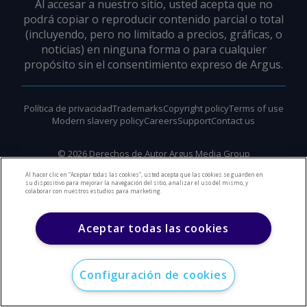
Al accesar a nuestro sitio, usted acepta que no
podrá copiar o reproducir contenido parcial o total
(incluyendo, pero no limitado a precios, gráficas, o
noticias) en ninguna forma o para cualquier
propósito sin el consentimiento expreso de Argus.
Política de privacidad
Trademarks
Copyright policy
Terms of use
Modern slavery policy
Careers
Support
Contact us
©
2026
Derechos de Autor Argus Media Group
Al hacer clic en “Aceptar todas las cookies”, usted acepta que las cookies se guarden en
su dispositivo para mejorar la navegación del sitio, analizar el uso del mismo, y
colaborar con nuestros estudios para marketing.
Aceptar todas las cookies
Configuración de cookies