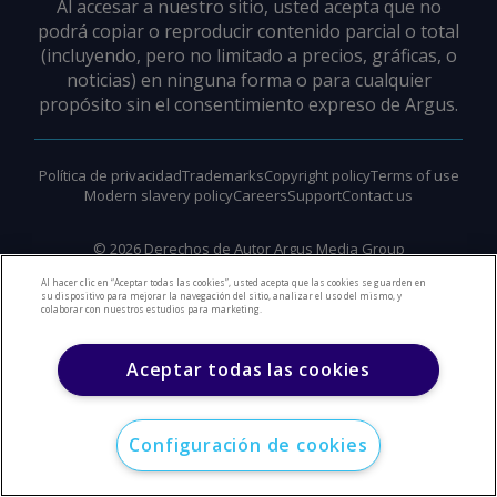
Al accesar a nuestro sitio, usted acepta que no
podrá copiar o reproducir contenido parcial o total
(incluyendo, pero no limitado a precios, gráficas, o
noticias) en ninguna forma o para cualquier
propósito sin el consentimiento expreso de Argus.
Política de privacidad
Trademarks
Copyright policy
Terms of use
Modern slavery policy
Careers
Support
Contact us
©
2026
Derechos de Autor Argus Media Group
Al hacer clic en “Aceptar todas las cookies”, usted acepta que las cookies se guarden en
su dispositivo para mejorar la navegación del sitio, analizar el uso del mismo, y
colaborar con nuestros estudios para marketing.
Aceptar todas las cookies
Configuración de cookies