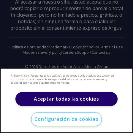
Al accesar a nuestro sitio, usted acepta que no
podrá copiar o reproducir contenido parcial o total
(incluyendo, pero no limitado a precios, gráficas, o
noticias) en ninguna forma o para cualquier
propósito sin el consentimiento expreso de Argus.
Política de privacidad
Trademarks
Copyright policy
Terms of use
Modern slavery policy
Careers
Support
Contact us
©
2026
Derechos de Autor Argus Media Group
Al hacer clic en “Aceptar todas las cookies”, usted acepta que las cookies se guarden en
su dispositivo para mejorar la navegación del sitio, analizar el uso del mismo, y
colaborar con nuestros estudios para marketing.
Aceptar todas las cookies
Configuración de cookies