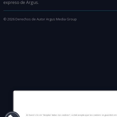
expreso de Argus.
©
2026
Derechos de Autor Argus Media Group
Al hacer clic en “Aceptar todas las cookies”, usted acepta que las cookies se guarden e