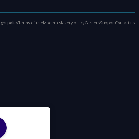
ght policy
Terms of use
Modern slavery policy
Careers
Support
Contact us