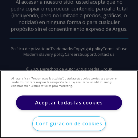
Al accesar a nuestro sitio, usted acepta que no
podrá copiar o reproducir contenido parcial o total
(incluyendo, pero no limitado a precios, gráficas, o
noticias) en ninguna forma o para cualquier
propósito sin el consentimiento expreso de Argus.
Política de privacidad
Trademarks
Copyright policy
Terms of use
Modern slavery policy
Careers
Support
Contact us
©
2026
Derechos de Autor Argus Media Group
Al hacer clic en “Aceptar todas las cookies”, usted acepta que las cookies se guarden en
su dispositivo para mejorar la navegación del sitio, analizar el uso del mismo, y
colaborar con nuestros estudios para marketing.
Aceptar todas las cookies
Configuración de cookies