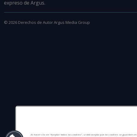
expreso de Argus.
©
2026
Derechos de Autor Argus Media Group
Al hacer clic en “Aceptar todas las cookies”, usted acepta que las cookies se guarden e