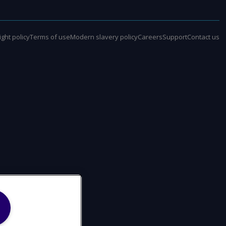
ght policy
Terms of use
Modern slavery policy
Careers
Support
Contact us