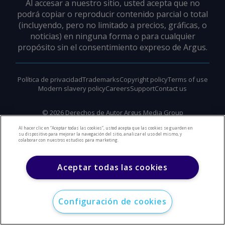
Al accesar a nuestro sitio, usted acepta que no
podrá copiar o reproducir contenido parcial o total
(incluyendo, pero no limitado a precios, gráficas, o
noticias) en ninguna forma o para cualquier
propósito sin el consentimiento expreso de Argus.
Política de privacidad
Trademarks
Copyright policy
Terms of use
Modern slavery policy
Careers
Support
Contact us
©
2026
Derechos de Autor Argus Media Group
Al hacer clic en “Aceptar todas las cookies”, usted acepta que las cookies se guarden en
su dispositivo para mejorar la navegación del sitio, analizar el uso del mismo, y
colaborar con nuestros estudios para marketing.
Aceptar todas las cookies
Configuración de cookies