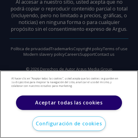
Al accesar a nuestro sitio, usted acepta que no
podrá copiar o reproducir contenido parcial o total
(incluyendo, pero no limitado a precios, gráficas, o
noticias) en ninguna forma o para cualquier
propósito sin el consentimiento expreso de Argus.
Política de privacidad
Trademarks
Copyright policy
Terms of use
Modern slavery policy
Careers
Support
Contact us
©
2026
Derechos de Autor Argus Media Group
Al hacer clic en “Aceptar todas las cookies”, usted acepta que las cookies se guarden en
su dispositivo para mejorar la navegación del sitio, analizar el uso del mismo, y
colaborar con nuestros estudios para marketing.
Aceptar todas las cookies
Configuración de cookies