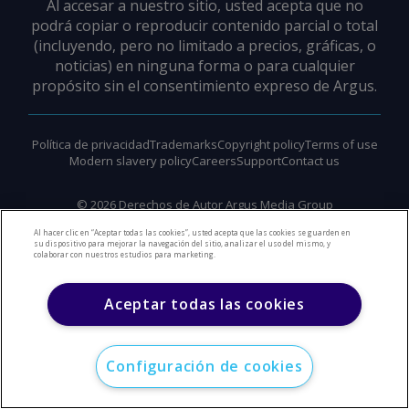
Al accesar a nuestro sitio, usted acepta que no
podrá copiar o reproducir contenido parcial o total
(incluyendo, pero no limitado a precios, gráficas, o
noticias) en ninguna forma o para cualquier
propósito sin el consentimiento expreso de Argus.
Política de privacidad
Trademarks
Copyright policy
Terms of use
Modern slavery policy
Careers
Support
Contact us
©
2026
Derechos de Autor Argus Media Group
Al hacer clic en “Aceptar todas las cookies”, usted acepta que las cookies se guarden en
su dispositivo para mejorar la navegación del sitio, analizar el uso del mismo, y
colaborar con nuestros estudios para marketing.
Aceptar todas las cookies
Configuración de cookies